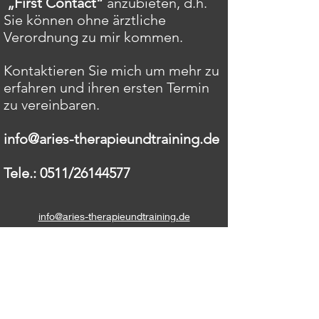
„First Contact“
anzubieten, d.h.
Sie können ohne ärztliche
Verordnung zu mir kommen.
Kontaktieren Sie mich um mehr zu
erfahren und ihren ersten Termin
zu vereinbaren.
info@aries-therapieundtraining.de
Tele.: 0511/26144577
info@aries-therapieundtraining.de
©2022 von Aries - Therapie und Training. Erstellt mit
Wix.com